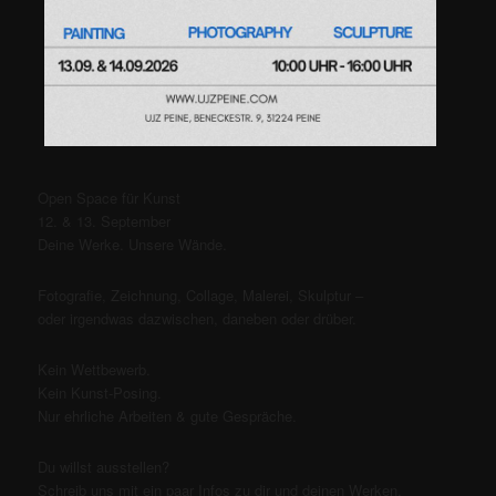
Open Space für Kunst
12. & 13. September
Deine Werke. Unsere Wände.
Fotografie, Zeichnung, Collage, Malerei, Skulptur –
oder irgendwas dazwischen, daneben oder drüber.
Kein Wettbewerb.
Kein Kunst-Posing.
Nur ehrliche Arbeiten & gute Gespräche.
Du willst ausstellen?
Schreib uns mit ein paar Infos zu dir und deinen Werken.