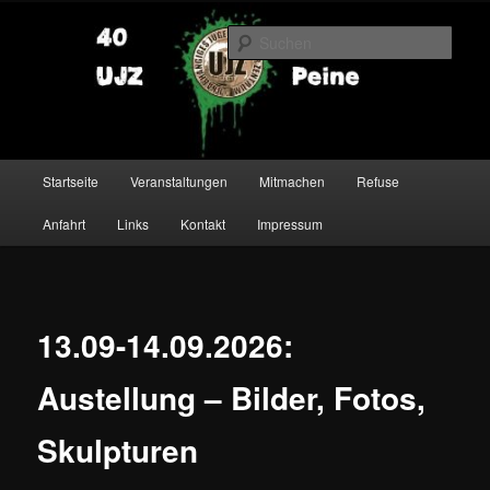
Zum
primären
Such
Inhalt
springen
UJZ Peine
Hauptmenü
Startseite
Veranstaltungen
Mitmachen
Refuse
Anfahrt
Links
Kontakt
Impressum
13.09-14.09.2026:
Austellung – Bilder, Fotos,
Skulpturen