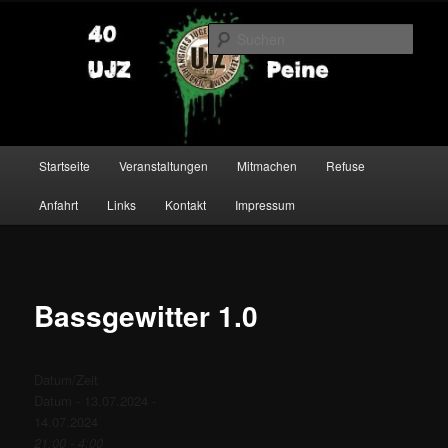
Zum
primären
Such
Inhalt
springen
UJZ Peine
Hauptmenü
Startseite
Veranstaltungen
Mitmachen
Refuse
Anfahrt
Links
Kontakt
Impressum
Bassgewitter 1.0
Datum/Zeit
Datum - 13.07.2024 -
14.07.2024
21:00 - 4:00