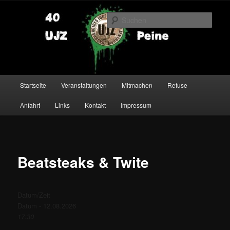
Zum
primären
Such
Inhalt
springen
UJZ Peine
Hauptmenü
Startseite
Veranstaltungen
Mitmachen
Refuse
Anfahrt
Links
Kontakt
Impressum
Beatsteaks & Twite
Datum/Zeit
Datum - 12.08.2026
17:30