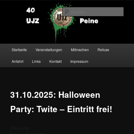
Zum
primären
Such
Inhalt
springen
UJZ Peine
Hauptmenü
Startseite
Veranstaltungen
Mitmachen
Refuse
Anfahrt
Links
Kontakt
Impressum
31.10.2025: Halloween
Party: Twite – Eintritt frei!
Datum/Zeit