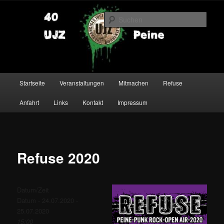
Zum
primären
Such
Inhalt
springen
UJZ Peine
Hauptmenü
Startseite
Veranstaltungen
Mitmachen
Refuse
Anfahrt
Links
Kontakt
Impressum
Refuse 2020
Datum/Zeit
Datum - 24.07.2020 -
25.07.2020
15:00