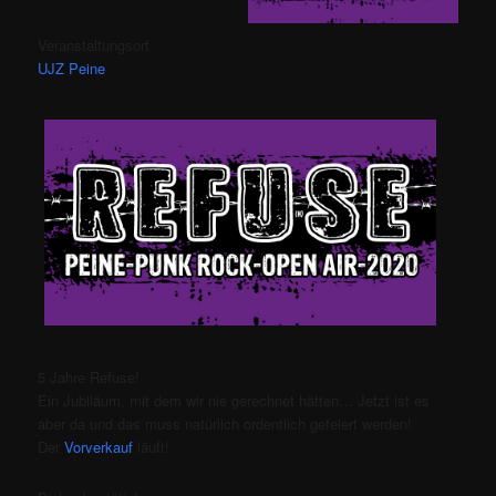
Veranstaltungsort
UJZ Peine
5 Jahre Refuse!
Ein Jubiläum, mit dem wir nie gerechnet hätten… Jetzt ist es
aber da und das muss natürlich ordentlich gefeiert werden!
Der
Vorverkauf
läuft!