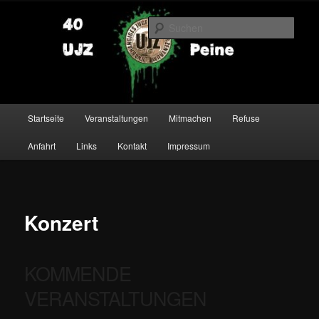
Zum
primären
Such
Inhalt
springen
UJZ Peine
Hauptmenü
Startseite
Veranstaltungen
Mitmachen
Refuse
Anfahrt
Links
Kontakt
Impressum
Konzert
KOMMENDE
VERANSTALTUNGEN