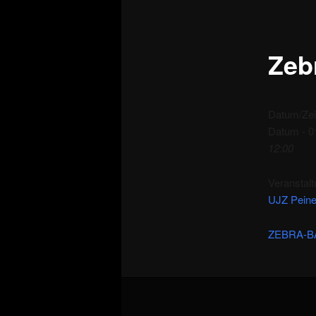
Zeb
Datum/Zei
Datum - 0
12:00
Veranstalt
UJZ Pein
ZEBRA-B