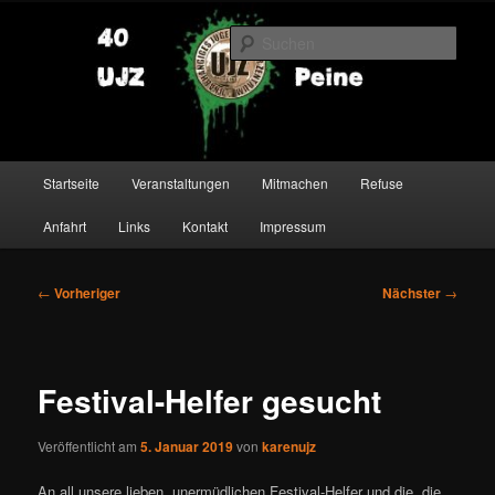
Zum
primären
Such
Inhalt
springen
UJZ Peine
Hauptmenü
Startseite
Veranstaltungen
Mitmachen
Refuse
Anfahrt
Links
Kontakt
Impressum
Beitragsnavigation
←
Vorheriger
Nächster
→
Festival-Helfer gesucht
Veröffentlicht am
5. Januar 2019
von
karenujz
An all unsere lieben, unermüdlichen Festival-Helfer und die, die