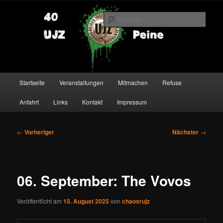
Zum
primären
Such
Inhalt
springen
UJZ Peine
Hauptmenü
Startseite
Veranstaltungen
Mitmachen
Refuse
Anfahrt
Links
Kontakt
Impressum
Beitragsnavigation
←
Vorheriger
Nächster
→
06. September: The Vovos
Veröffentlicht am
15. August 2025
von
chaosrujz