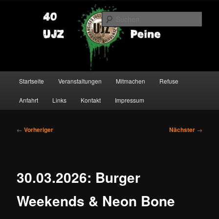
Zum
primären
Such
Inhalt
springen
UJZ Peine
Hauptmenü
Startseite
Veranstaltungen
Mitmachen
Refuse
Anfahrt
Links
Kontakt
Impressum
Beitragsnavigation
←
Vorheriger
Nächster
→
30.03.2026: Burger
Weekends & Neon Bone