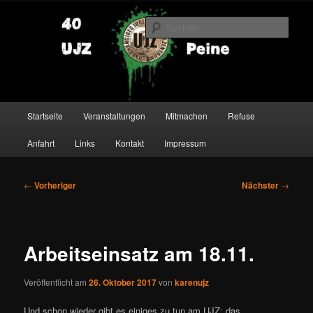
Zum
primären
Such
Inhalt
springen
UJZ Peine
Hauptmenü
Startseite
Veranstaltungen
Mitmachen
Refuse
Anfahrt
Links
Kontakt
Impressum
Beitragsnavigation
←
Vorheriger
Nächster
→
Arbeitseinsatz am 18.11.
Veröffentlicht am
26. Oktober 2017
von
karenujz
Und schon wieder gibt es einiges zu tun am UJZ: das