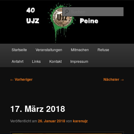
Zum
primären
Such
Inhalt
springen
UJZ Peine
Hauptmenü
Startseite
Veranstaltungen
Mitmachen
Refuse
Anfahrt
Links
Kontakt
Impressum
Beitragsnavigation
←
Vorheriger
Nächster
→
17. März 2018
Veröffentlicht am
26. Januar 2018
von
karenujz