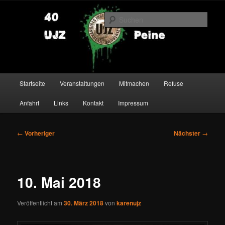
Zum
primären
Such
Inhalt
springen
UJZ Peine
Hauptmenü
Startseite
Veranstaltungen
Mitmachen
Refuse
Anfahrt
Links
Kontakt
Impressum
Beitragsnavigation
←
Vorheriger
Nächster
→
10. Mai 2018
Veröffentlicht am
30. März 2018
von
karenujz